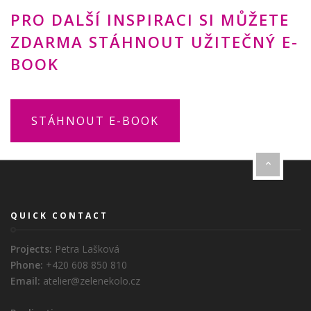
PRO DALŠÍ INSPIRACI SI MŮŽETE
ZDARMA STÁHNOUT UŽITEČNÝ E-
BOOK
STÁHNOUT E-BOOK
QUICK CONTACT
Projects:
Petra Lašková
Phone:
+420 608 850 810
Email:
atelier@zelenekolo.cz