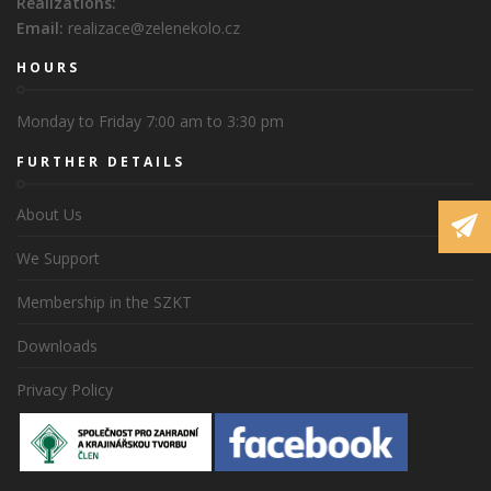
Realizations:
Email:
realizace@zelenekolo.cz
HOURS
Monday to Friday 7:00 am to 3:30 pm
FURTHER DETAILS
About Us
We Support
Membership in the SZKT
Downloads
Privacy Policy